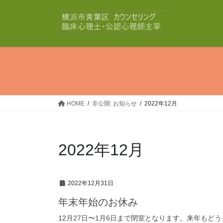
コ
ナ
ン
ビ
テ
ゲ
ン
ー
ツ
シ
へ
ョ
ス
ン
キ
に
ッ
移
HOME
非公開: お知らせ
2022年12月
プ
動
2022年12月
2022年12月31日
年末年始のお休み
12月27日〜1月6日まで閉室となります。来年もど